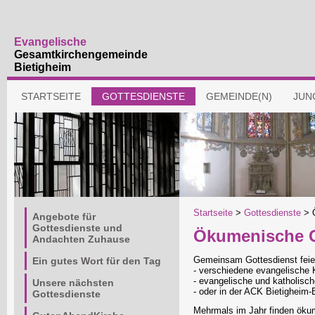
Evangelische
Gesamtkirchengemeinde
Bietigheim
Navigation
STARTSEITE
GOTTESDIENSTE
GEMEINDE(N)
JUN
überspringen
Navigation
Startseite
>
Gottesdienste
>
Angebote für
überspringen
Gottesdienste und
Ökumenische G
Andachten Zuhause
Gemeinsam Gottesdienst feie
Ein gutes Wort für den Tag
- verschiedene evangelische 
- evangelische und katholis
Unsere nächsten
- oder in der ACK Bietigheim
Gottesdienste
Mehrmals im Jahr finden ökum