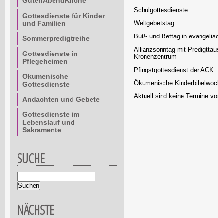
GutenAbendKirche
Schulgottesdienste
Gottesdienste für Kinder
und Familien
Weltgebetstag
Buß- und Bettag in evangeli
Sommerpredigtreihe
Allianzsonntag mit Predigtt
Gottesdienste in
Kronenzentrum
Pflegeheimen
Pfingstgottesdienst der ACK
Ökumenische
Ökumenische Kinderbibelwoche
Gottesdienste
Aktuell sind keine Termine v
Andachten und Gebete
Gottesdienste im
Lebenslauf und
Sakramente
SUCHE
Suchbegriffe
NÄCHSTE