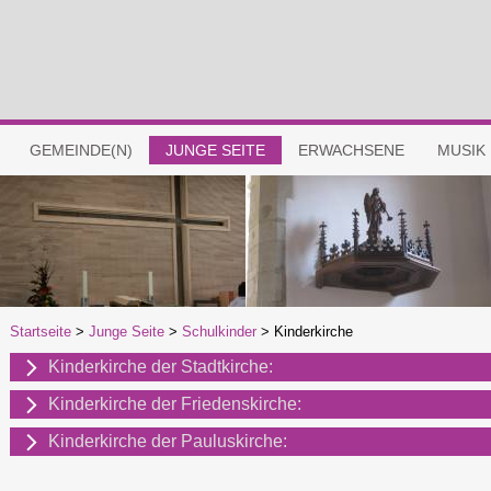
GEMEINDE(N)
JUNGE SEITE
ERWACHSENE
MUSIK
Startseite
>
Junge Seite
>
Schulkinder
>
Kinderkirche
Kinderkirche der Stadtkirche:
Kinderkirche der Friedenskirche:
Kinderkirche der Pauluskirche: