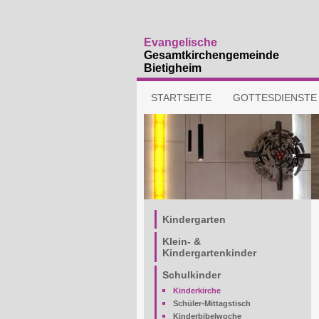
Evangelische
Gesamtkirchengemeinde
Bietigheim
Navigation
STARTSEITE
GOTTESDIENSTE
überspringen
Navigation
Kindergarten
überspringen
Klein- &
Kindergartenkinder
Schulkinder
Kinderkirche
Schüler-Mittagstisch
Kinderbibelwoche