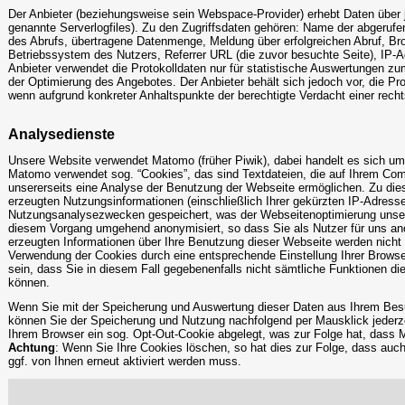
Der Anbieter (beziehungsweise sein Webspace-Provider) erhebt Daten über j
genannte Serverlogfiles). Zu den Zugriffsdaten gehören: Name der abgeruf
des Abrufs, übertragene Datenmenge, Meldung über erfolgreichen Abruf, Br
Betriebssystem des Nutzers, Referrer URL (die zuvor besuchte Seite), IP-A
Anbieter verwendet die Protokolldaten nur für statistische Auswertungen z
der Optimierung des Angebotes. Der Anbieter behält sich jedoch vor, die Pro
wenn aufgrund konkreter Anhaltspunkte der berechtigte Verdacht einer rech
Analysedienste
Unsere Website verwendet Matomo (früher Piwik), dabei handelt es sich u
Matomo verwendet sog. “Cookies”, das sind Textdateien, die auf Ihrem Com
unsererseits eine Analyse der Benutzung der Webseite ermöglichen. Zu di
erzeugten Nutzungsinformationen (einschließlich Ihrer gekürzten IP-Adress
Nutzungsanalysezwecken gespeichert, was der Webseitenoptimierung unserer
diesem Vorgang umgehend anonymisiert, so dass Sie als Nutzer für uns an
erzeugten Informationen über Ihre Benutzung dieser Webseite werden nicht 
Verwendung der Cookies durch eine entsprechende Einstellung Ihrer Browse
sein, dass Sie in diesem Fall gegebenenfalls nicht sämtliche Funktionen di
können.
Wenn Sie mit der Speicherung und Auswertung dieser Daten aus Ihrem Besu
können Sie der Speicherung und Nutzung nachfolgend per Mausklick jederzei
Ihrem Browser ein sog. Opt-Out-Cookie abgelegt, was zur Folge hat, dass 
Achtung
: Wenn Sie Ihre Cookies löschen, so hat dies zur Folge, dass auc
ggf. von Ihnen erneut aktiviert werden muss.