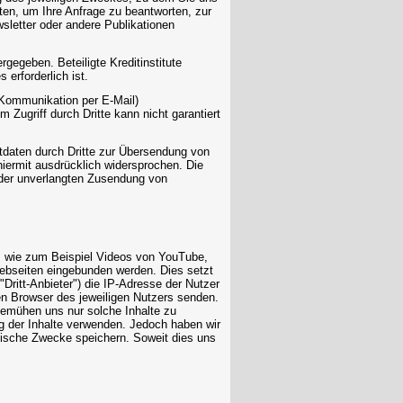
aten, um Ihre Anfrage zu beantworten, zur
etter oder andere Publikationen
gegeben. Beteiligte Kreditinstitute
erforderlich ist.
r Kommunikation per E-Mail)
Zugriff durch Dritte kann nicht garantiert
tdaten durch Dritte zur Übersendung von
hiermit ausdrücklich widersprochen. Die
e der unverlangten Zusendung von
, wie zum Beispiel Videos von YouTube,
bseiten eingebunden werden. Dies setzt
"Dritt-Anbieter") die IP-Adresse der Nutzer
en Browser des jeweiligen Nutzers senden.
r bemühen uns nur solche Inhalte zu
ng der Inhalte verwenden. Jedoch haben wir
tistische Zwecke speichern. Soweit dies uns