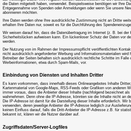
die Daten mitgeteilt haben, verwendet. Beispielsweise benötigen wir Ihre D
Entgegennahme von Spenden oder Anmeldungen oder wenn Sie unsere Newsl
abonnieren möchten.
Ihre Daten werden ohne Ihre ausdrückliche Zustimmung nicht an Dritte weiter
erhalten Ihre Daten nur, soweit es für die Durchführung des Spendeneinzuges 
Wir weisen darauf hin, dass die Datenübertragung im Internet (z. B. bei de
Sicherheitslücken aufweisen kann. Ein lückenloser Schutz der Daten vor dem 
werden.
Der Nutzung von im Rahmen der Impressumspflicht veröffentlichten Kontak
nicht ausdrücklich angeforderter Werbung und Informationsmaterialien wird 
Betreiber der Seiten behalten sich ausdrücklich rechtliche Schritte im Fall
Werbeinformationen, etwa durch Spam-Mails, vor.
Einbindung von Diensten und Inhalten Dritter
Es kann vorkommen, dass innerhalb dieses Onlineangebotes Inhalte Dritter
Kartenmaterial von Google-Maps, RSS-Feeds oder Grafiken von anderen We
immer voraus, dass die Anbieter dieser Inhalte (nachfolgend bezeichnet als 
wahrnehmen. Denn ohne die IP-Adresse, könnten sie die Inhalte nicht an d
Die IP-Adresse ist damit für die Darstellung dieser Inhalte erforderlich. Wi
verwenden, deren jeweilige Anbieter die IP-Adresse lediglich zur Auslieferu
keinen Einfluss darauf, falls die Dritt-Anbieter die IP-Adresse z.B. für sta
bekannt ist, klären wir die Nutzer darüber auf.
Zugriffsdaten/Server-Logfiles