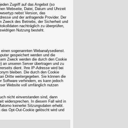
eden Zugriff auf das Angebot (so
enen Webseite, Datei, Datum und Uhrzeit
owsertyp nebst Version, das
dresse und der anfragende Provider. Der
um Zweck des Betriebs, der Sicherheit und
tokolldaten nachträglich zu überprüfen,
tswidrigen Nutzung besteht.
m einen sogenannten Webanalysedienst.
puter gespeichert werden und die
esem Zweck werden die durch den Cookie
e) an unseren Server übertragen und zu
seits dient. Ihre IP-Adresse wird bei
onym bleiben. Die durch den Cookie
an Dritte weitergegeben. Sie können die
r Software verhindern, es kann jedoch
eser Website voll umfänglich nutzen
ch nicht einverstanden sind, dann
t widersprechen. In diesem Fall wird in
Matomo keinerlei Sitzungsdaten erhebt.
h das Opt-Out-Cookie gelöscht wird und