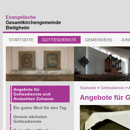
Evangelische
Gesamtkirchengemeinde
Bietigheim
Navigation
STARTSEITE
GOTTESDIENSTE
GEMEINDE(N)
JUN
überspringen
Navigation
Startseite
>
Gottesdienste
>
Angebote für
überspringen
Gottesdienste und
Angebote für 
Andachten Zuhause
Ein gutes Wort für den Tag
Unsere nächsten
Gottesdienste