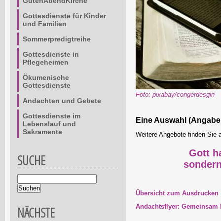
GutenAbendKirche
Gottesdienste für Kinder
und Familien
Sommerpredigtreihe
Gottesdienste in
Pflegeheimen
Ökumenische
Gottesdienste
Foto: pixabay/congerdesgin
Andachten und Gebete
Gottesdienste im
Eine Auswahl (Angabe
Lebenslauf und
Sakramente
Weitere Angebote finden Sie
Gott h
SUCHE
sondern
Suchbegriffe
Übersicht zum Ausdrucken
Andachtsflyer: Gemeinsam B
NÄCHSTE