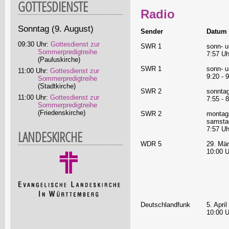
GOTTESDIENSTE
Radio
Sonntag
(9. August)
Sender
Datum 
09:30 Uhr:
Gottesdienst zur
SWR 1
sonn- u
Sommerpredigtreihe
7:57 Uh
(Pauluskirche)
SWR 1
sonn- u
11:00 Uhr:
Gottesdienst zur
9:20 - 
Sommerpredigtreihe
(Stadtkirche)
SWR 2
sonnta
11:00 Uhr:
Gottesdienst zur
7:55 - 
Sommerpredigtreihe
(Friedenskirche)
SWR 2
montag
samsta
7:57 Uh
LANDESKIRCHE
WDR 5
29. Mä
10:00 U
Deutschlandfunk
5. Apri
10:00 U