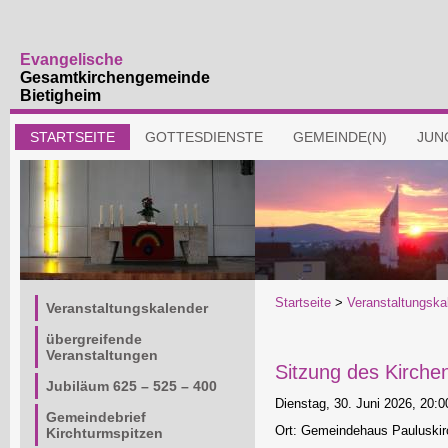
Evangelische
Gesamtkirchengemeinde
Bietigheim
Navigation
STARTSEITE
GOTTESDIENSTE
GEMEINDE(N)
JUN
überspringen
Navigation
Startseite
>
Veranstaltungska
Veranstaltungskalender
überspringen
übergreifende
Veranstaltungen
Sitzung des Kirch
Jubiläum 625 – 525 – 400
Dienstag, 30. Juni 2026, 20:0
Gemeindebrief
Ort: Gemeindehaus Pauluskir
Kirchturmspitzen