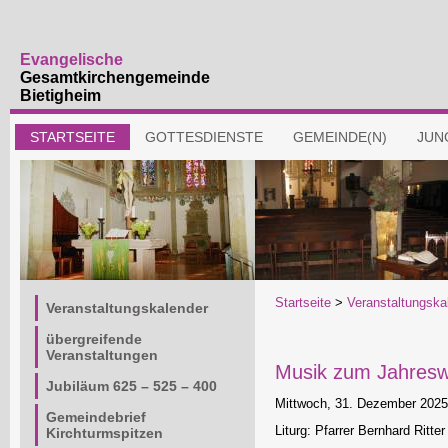
Evangelische
Gesamtkirchengemeinde
Bietigheim
Navigation
STARTSEITE
GOTTESDIENSTE
GEMEINDE(N)
JUN
überspringen
Navigation
Startseite
>
Veranstaltungska
Veranstaltungskalender
überspringen
übergreifende
Veranstaltungen
Musik zum Jahresw
Jubiläum 625 – 525 – 400
Mittwoch, 31. Dezember 2025
Gemeindebrief
Liturg: Pfarrer Bernhard Ritter
Kirchturmspitzen