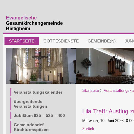
Evangelische
Gesamtkirchengemeinde
Bietigheim
Navigation
STARTSEITE
GOTTESDIENSTE
GEMEINDE(N)
JUN
überspringen
Navigation
Startseite
>
Veranstaltungska
Veranstaltungskalender
überspringen
übergreifende
Veranstaltungen
Lila Treff: Ausflug
Jubiläum 625 – 525 – 400
Mittwoch, 10. Juni 2026, 0:00
Gemeindebrief
Zurück
Kirchturmspitzen