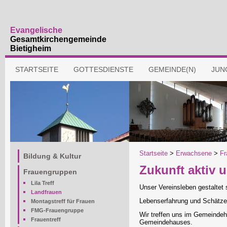
Evangelische
Gesamtkirchengemeinde
Bietigheim
Navigation
STARTSEITE
GOTTESDIENSTE
GEMEINDE(N)
JUN
überspringen
Navigation
Startseite
>
Erwachsene
>
Fr
Bildung & Kultur
überspringen
Zukunft aktiv u
Frauengruppen
Lila Treff
Unser Vereinsleben gestaltet
Landfrauen
Lebenserfahrung und Schätze d
Montagstreff für Frauen
FMG-Frauengruppe
Wir treffen uns im Gemeinde
Frauentreff
Gemeindehauses.