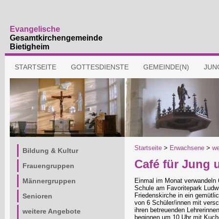
Evangelische
Gesamtkirchengemeinde
Bietigheim
Navigation
STARTSEITE
GOTTESDIENSTE
GEMEINDE(N)
JUN
überspringen
Navigation
Startseite
>
Erwachsene
>
we
Bildung & Kultur
überspringen
Café für Jung 
Frauengruppen
Männergruppen
Einmal im Monat verwandeln 6
Schule am Favoritepark Ludw
Friedenskirche in ein gemütli
Senioren
von 6 Schüler/innen mit ver
ihren betreuenden Lehrerinnen
weitere Angebote
beginnen um 10 Uhr mit Kuche