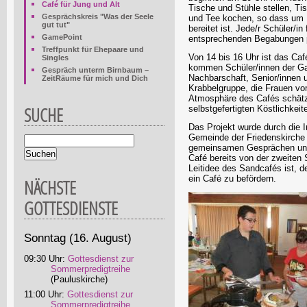
Café für Jung und Alt
Tische und Stühle stellen, T
Gesprächskreis "Was der Seele
und Tee kochen, so dass um 1
gut tut"
bereitet ist. Jede/r Schüler/in 
GamePoint
entsprechenden Begabungen p
Treffpunkt für Ehepaare und
Von 14 bis 16 Uhr ist das Caf
Singles
kommen Schüler/innen der G
Gespräch unterm Birnbaum –
Nachbarschaft, Senior/innen
ZeitRäume für mich und Dich
Krabbelgruppe, die Frauen vo
Atmosphäre des Cafés schätze
SUCHE
selbstgefertigten Köstlichkeit
Das Projekt wurde durch die I
Gemeinde der Friedenskirche 
Suchbegriffe
gemeinsamen Gesprächen und 
Café bereits von der zweiten 
Leitidee des Sandcafés ist, 
ein Café zu befördern.
NÄCHSTE
GOTTESDIENSTE
Sonntag
(16. August)
09:30 Uhr:
Gottesdienst zur
Sommerpredigtreihe
(Pauluskirche)
11:00 Uhr:
Gottesdienst zur
Sommerpredigtreihe